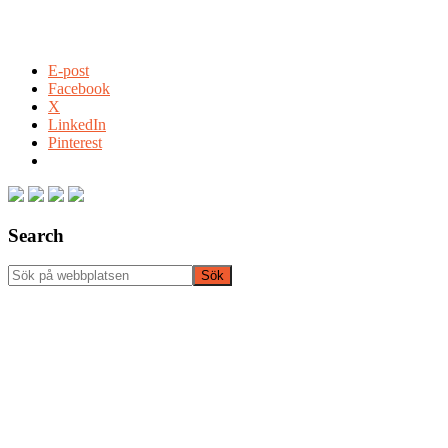
E-post
Facebook
X
LinkedIn
Pinterest
Primärt
sidofält
Search
Sök
på
webbplatsen