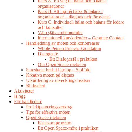
Kurs A. En väg till hälsa och balans i
organisationer
Kurs B. Att uppnå hälsa & balans i
organisationer – diagnos och förnyelse.
Kurs C. Individuell hälsa och balans för ledare
och konsulter.
Våra självstudiemoduler
Internationell kurskalender – Genuine Contact
Handledning av möten och konferenser
Whole Person Process Facilitation
Dialogcafé
Ett Dialogcafé i praktiken
Om Open Space-metoden
Samskapa beslut i grupp – 5toFold
Kreativa möten på distans
Utvärdering av utvecklingsinsatser
Bildgalleri
Aktiviteter
Blogg
För handledare
Projektplaneringsverktyg
Tips för effektiva möten
Open Space-metoden
Kickstart program
Ett Open Space-möte i praktiken