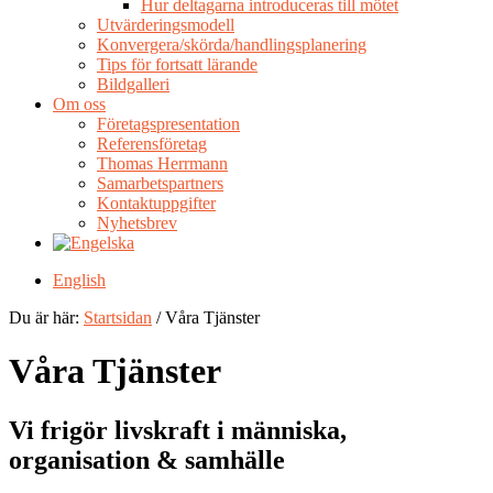
Hur deltagarna introduceras till mötet
Utvärderingsmodell
Konvergera/skörda/handlingsplanering
Tips för fortsatt lärande
Bildgalleri
Om oss
Företagspresentation
Referensföretag
Thomas Herrmann
Samarbetspartners
Kontaktuppgifter
Nyhetsbrev
English
Du är här:
Startsidan
/ Våra Tjänster
Våra Tjänster
Vi frigör livskraft i människa,
organisation & samhälle