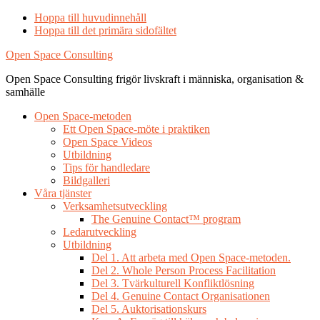
Hoppa till huvudinnehåll
Hoppa till det primära sidofältet
Open Space Consulting
Open Space Consulting frigör livskraft i människa, organisation &
samhälle
Open Space-metoden
Ett Open Space-möte i praktiken
Open Space Videos
Utbildning
Tips för handledare
Bildgalleri
Våra tjänster
Verksamhetsutveckling
The Genuine Contact™ program
Ledarutveckling
Utbildning
Del 1. Att arbeta med Open Space-metoden.
Del 2. Whole Person Process Facilitation
Del 3. Tvärkulturell Konfliktlösning
Del 4. Genuine Contact Organisationen
Del 5. Auktorisationskurs