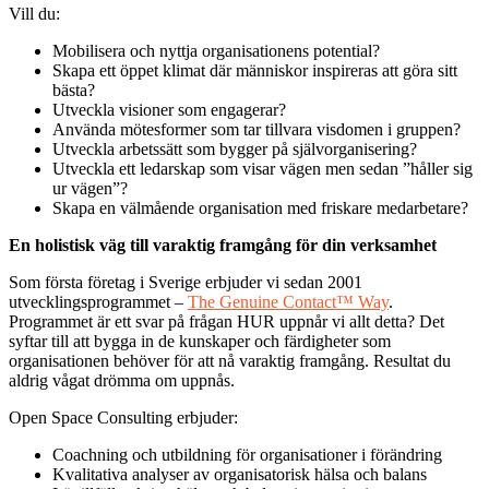
Vill du:
Mobilisera och nyttja organisationens potential?
Skapa ett öppet klimat där människor inspireras att göra sitt
bästa?
Utveckla visioner som engagerar?
Använda mötesformer som tar tillvara visdomen i gruppen?
Utveckla arbetssätt som bygger på självorganisering?
Utveckla ett ledarskap som visar vägen men sedan ”håller sig
ur vägen”?
Skapa en välmående organisation med friskare medarbetare?
En holistisk väg till varaktig framgång för din verksamhet
Som första företag i Sverige erbjuder vi sedan 2001
utvecklingsprogrammet –
The Genuine Contact™ Way
.
Programmet är ett svar på frågan HUR uppnår vi allt detta? Det
syftar till att bygga in de kunskaper och färdigheter som
organisationen behöver för att nå varaktig framgång. Resultat du
aldrig vågat drömma om uppnås.
Open Space Consulting erbjuder:
Coachning och utbildning för organisationer i förändring
Kvalitativa analyser av organisatorisk hälsa och balans