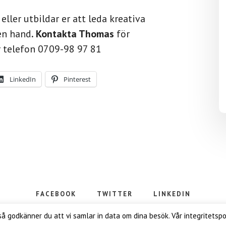
eller utbildar er att leda kreativa
en hand
. Kontakta Thomas
för
r telefon 0709-98 97 81
LinkedIn
Pinterest
FACEBOOK
TWITTER
LINKEDIN
 2026 Open Space Consulting AB · Producerad av
Webbverkstaden.
godkänner du att vi samlar in data om dina besök. Vår integritetspolic