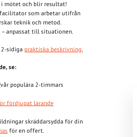
 i mötet och blir resultat!
cilitator som arbetar utifrån
rskar teknik och metod.
– anpassat till situationen.
r 2-sidiga
praktiska beskrivning.
e, se:
(vår populära 2-timmars
ör fördjupat lärande
ildningar skräddarsydda för din
mas
för en offert.