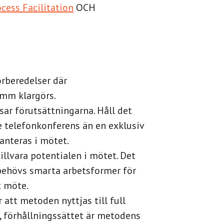
cess Facilitation
OCH
örberedelser där
mm klargörs.
r förutsättningarna. Håll det
e telefonkonferens än en exklusiv
anteras i mötet.
llvara potentialen i mötet. Det
 behövs smarta arbetsformer för
t möte.
 att metoden nyttjas till full
, förhållningssättet är metodens