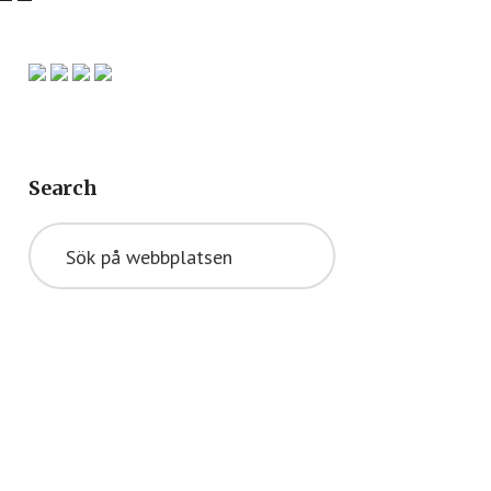
Primärt
sidofält
Search
Sök
på
webbplatsen