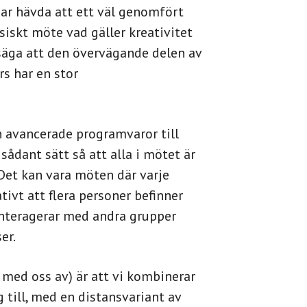
gar hävda att ett väl genomfört
siskt möte vad gäller kreativitet
 säga att den övervägande delen av
s har en stor
n avancerade programvaror till
sådant sätt så att alla i mötet är
 Det kan vara möten där varje
ativt att flera personer befinner
interagerar med andra grupper
er.
 med oss av) är att vi kombinerar
ng till, med en distansvariant av