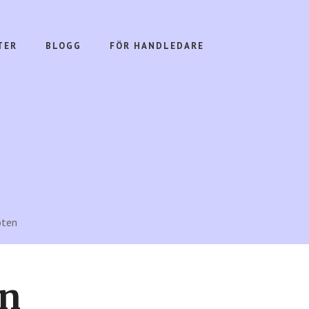
TER
BLOGG
FÖR HANDLEDARE
öten
en