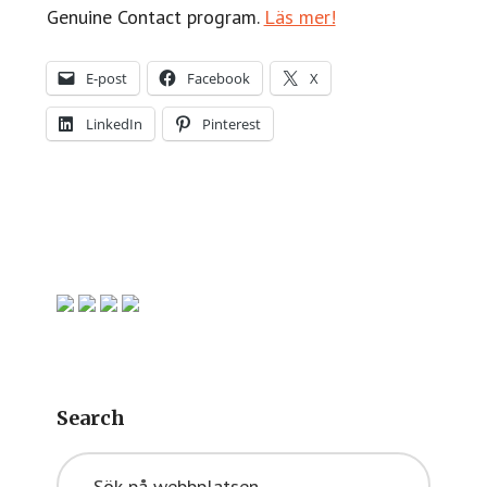
Genuine Contact program.
Läs mer!
E-post
Facebook
X
LinkedIn
Pinterest
Primärt
sidofält
Search
Sök