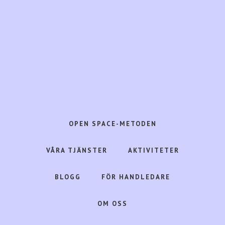
Hoppa
Hoppa
till
till
huvudinnehåll
det
primära
sidofältet
Open
Space
Consulting
OPEN SPACE-METODEN
frigör
livskraft
VÅRA TJÄNSTER
AKTIVITETER
i
människa,
BLOGG
FÖR HANDLEDARE
organisation
&
OM OSS
samhälle