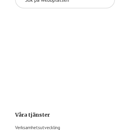
på
webbplatsen
Våra tjänster
Verksamhetsutveckling