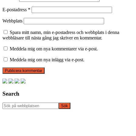
E-postadress
*
Webbplats
Spara mitt namn, min e-postadress och webbplats i denna
webbläsare till nästa gång jag skriver en kommentar.
Meddela mig om nya kommentarer via e-post.
Meddela mig om nya inlägg via e-post.
Primärt
sidofält
Search
Sök
på
webbplatsen