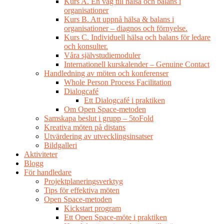
Kurs A. En väg till hälsa och balans i
organisationer
Kurs B. Att uppnå hälsa & balans i
organisationer – diagnos och förnyelse.
Kurs C. Individuell hälsa och balans för ledare
och konsulter.
Våra självstudiemoduler
Internationell kurskalender – Genuine Contact
Handledning av möten och konferenser
Whole Person Process Facilitation
Dialogcafé
Ett Dialogcafé i praktiken
Om Open Space-metoden
Samskapa beslut i grupp – 5toFold
Kreativa möten på distans
Utvärdering av utvecklingsinsatser
Bildgalleri
Aktiviteter
Blogg
För handledare
Projektplaneringsverktyg
Tips för effektiva möten
Open Space-metoden
Kickstart program
Ett Open Space-möte i praktiken