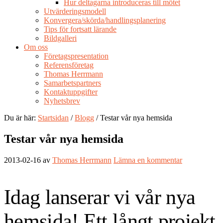
Hur deltagarna introduceras till mötet
Utvärderingsmodell
Konvergera/skörda/handlingsplanering
Tips för fortsatt lärande
Bildgalleri
Om oss
Företagspresentation
Referensföretag
Thomas Herrmann
Samarbetspartners
Kontaktuppgifter
Nyhetsbrev
Du är här:
Startsidan
/
Blogg
/ Testar vår nya hemsida
Testar vår nya hemsida
2013-02-16
av
Thomas Herrmann
Lämna en kommentar
Idag lanserar vi vår nya
hemsida! Ett långt projekt