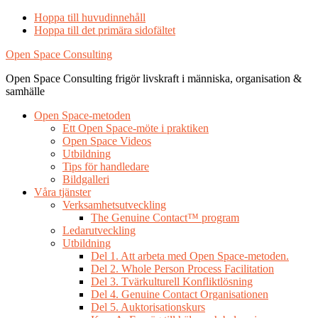
Hoppa till huvudinnehåll
Hoppa till det primära sidofältet
Open Space Consulting
Open Space Consulting frigör livskraft i människa, organisation &
samhälle
Open Space-metoden
Ett Open Space-möte i praktiken
Open Space Videos
Utbildning
Tips för handledare
Bildgalleri
Våra tjänster
Verksamhetsutveckling
The Genuine Contact™ program
Ledarutveckling
Utbildning
Del 1. Att arbeta med Open Space-metoden.
Del 2. Whole Person Process Facilitation
Del 3. Tvärkulturell Konfliktlösning
Del 4. Genuine Contact Organisationen
Del 5. Auktorisationskurs