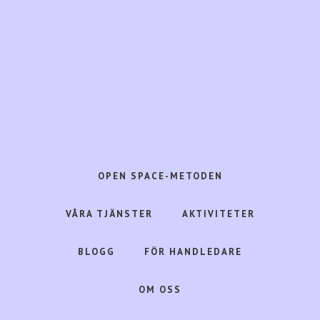
Hoppa
Hoppa
till
till
huvudinnehåll
det
primära
sidofältet
Open
Space
Consulting
OPEN SPACE-METODEN
frigör
livskraft
VÅRA TJÄNSTER
AKTIVITETER
i
människa,
BLOGG
FÖR HANDLEDARE
organisation
&
OM OSS
samhälle