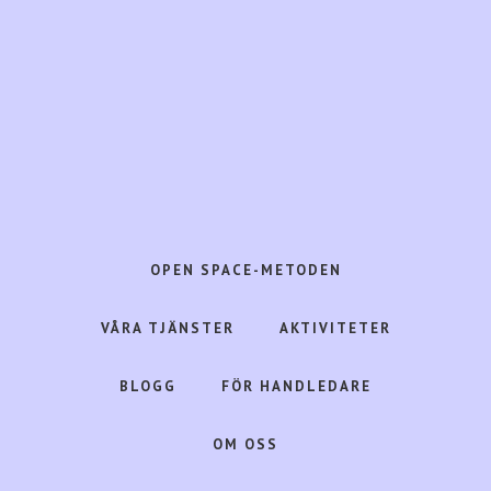
Hoppa
Hoppa
till
till
huvudinnehåll
det
primära
sidofältet
Open
Space
Consulting
OPEN SPACE-METODEN
frigör
livskraft
VÅRA TJÄNSTER
AKTIVITETER
i
människa,
BLOGG
FÖR HANDLEDARE
organisation
&
OM OSS
samhälle