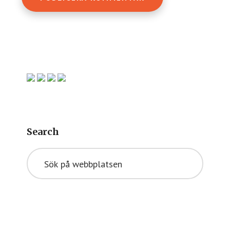
Primärt
sidofält
Search
Sök
på
webbplatsen