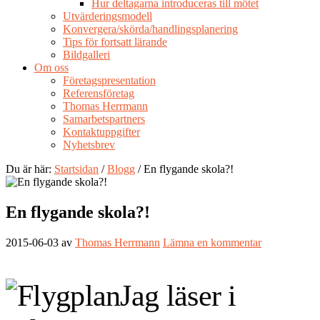
Hur deltagarna introduceras till mötet
Utvärderingsmodell
Konvergera/skörda/handlingsplanering
Tips för fortsatt lärande
Bildgalleri
Om oss
Företagspresentation
Referensföretag
Thomas Herrmann
Samarbetspartners
Kontaktuppgifter
Nyhetsbrev
Du är här:
Startsidan
/
Blogg
/ En flygande skola?!
En flygande skola?!
2015-06-03
av
Thomas Herrmann
Lämna en kommentar
Jag läser i