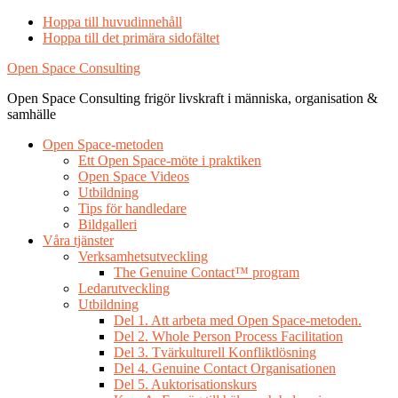
Hoppa till huvudinnehåll
Hoppa till det primära sidofältet
Open Space Consulting
Open Space Consulting frigör livskraft i människa, organisation &
samhälle
Open Space-metoden
Ett Open Space-möte i praktiken
Open Space Videos
Utbildning
Tips för handledare
Bildgalleri
Våra tjänster
Verksamhetsutveckling
The Genuine Contact™ program
Ledarutveckling
Utbildning
Del 1. Att arbeta med Open Space-metoden.
Del 2. Whole Person Process Facilitation
Del 3. Tvärkulturell Konfliktlösning
Del 4. Genuine Contact Organisationen
Del 5. Auktorisationskurs