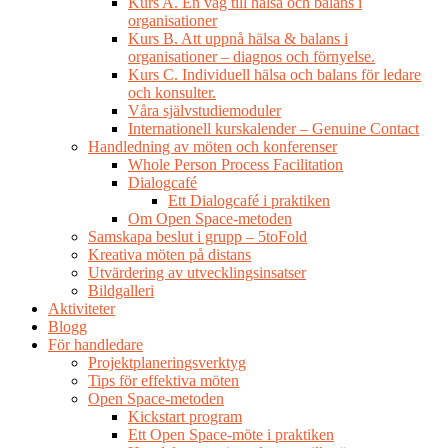
Kurs A. En väg till hälsa och balans i
organisationer
Kurs B. Att uppnå hälsa & balans i
organisationer – diagnos och förnyelse.
Kurs C. Individuell hälsa och balans för ledare
och konsulter.
Våra självstudiemoduler
Internationell kurskalender – Genuine Contact
Handledning av möten och konferenser
Whole Person Process Facilitation
Dialogcafé
Ett Dialogcafé i praktiken
Om Open Space-metoden
Samskapa beslut i grupp – 5toFold
Kreativa möten på distans
Utvärdering av utvecklingsinsatser
Bildgalleri
Aktiviteter
Blogg
För handledare
Projektplaneringsverktyg
Tips för effektiva möten
Open Space-metoden
Kickstart program
Ett Open Space-möte i praktiken