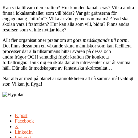
Kan vi ta tillvara den kraften? Hur kan den kanaliseras? Vilka andra
finns i lokalsamhället, som vill bidra? Var går gränserna för
engagemang ”utifrån”? Vilka är våra gemensamma mål? Vad ska
skolan vara i framtiden? Hur kan alla som vill, bidra? Finns andra
resurser, som vi inte nyttjar idag?
Allt fler organisationer pratar om att göra
medskapande till norm
.
Det finns dessutom en växande skara människor som kan facilitera
processer där alla tillsammans hittar svaren på dessa och
andra frågor OCH samtidigt frigör kraften för konkreta
förbättringar. Tänk dig en skola där alla intressenter drar åt samma
håll. Där alla är medskapare av fantastiska skolresultat…
När alla är med på planet är sannolikheten att nå samma mål väldigt
stor. Vi kan ju flyga!
E-post
Facebook
X
LinkedIn
Pinterest