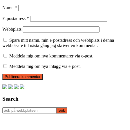
Namn
*
E-postadress
*
Webbplats
Spara mitt namn, min e-postadress och webbplats i denna
webbläsare till nästa gång jag skriver en kommentar.
Meddela mig om nya kommentarer via e-post.
Meddela mig om nya inlägg via e-post.
Primärt
sidofält
Search
Sök
på
webbplatsen