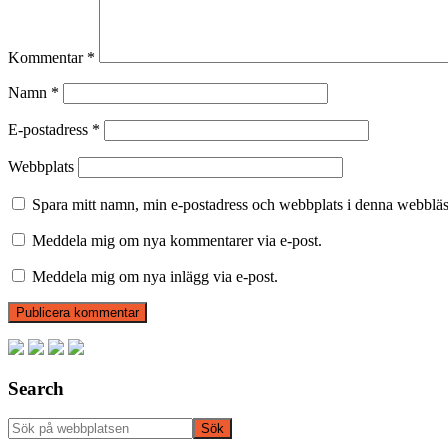
Kommentar
*
Namn
*
E-postadress
*
Webbplats
Spara mitt namn, min e-postadress och webbplats i denna webbläsa
Meddela mig om nya kommentarer via e-post.
Meddela mig om nya inlägg via e-post.
Primärt
sidofält
Search
Sök
på