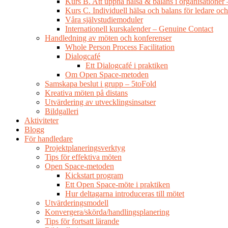
Kurs B. Att uppnå hälsa & balans i organisationer 
Kurs C. Individuell hälsa och balans för ledare och
Våra självstudiemoduler
Internationell kurskalender – Genuine Contact
Handledning av möten och konferenser
Whole Person Process Facilitation
Dialogcafé
Ett Dialogcafé i praktiken
Om Open Space-metoden
Samskapa beslut i grupp – 5toFold
Kreativa möten på distans
Utvärdering av utvecklingsinsatser
Bildgalleri
Aktiviteter
Blogg
För handledare
Projektplaneringsverktyg
Tips för effektiva möten
Open Space-metoden
Kickstart program
Ett Open Space-möte i praktiken
Hur deltagarna introduceras till mötet
Utvärderingsmodell
Konvergera/skörda/handlingsplanering
Tips för fortsatt lärande