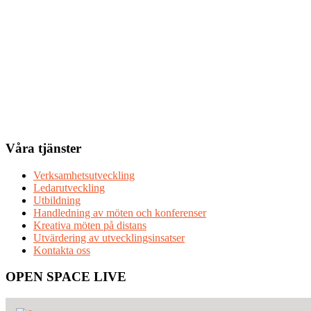
webbplatsen
Våra tjänster
Verksamhetsutveckling
Ledarutveckling
Utbildning
Handledning av möten och konferenser
Kreativa möten på distans
Utvärdering av utvecklingsinsatser
Kontakta oss
OPEN SPACE LIVE