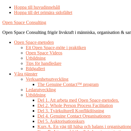
Hoppa till huvudinnehåll
Hoppa till det primära sidofältet
Open Space Consulting
Open Space Consulting frigör livskraft i människa, organisation & sa
Open Space-metoden
Ett Open Space-möte i praktiken
Open Space Videos
Utbildning
Tips för handledare
Bildgalleri
Våra tjänster
Verksamhetsutveckling
The Genuine Contact™ program
Ledarutveckling
Utbildning
Del 1. Att arbeta med Open Space-metoden.
Del 2. Whole Person Process Facilitation
Del 3. Tvärkulturell Konfliktlösning
Del 4. Genuine Contact Organisationen
Del 5. Auktorisationskurs
Kurs A. En väg till hälsa och balans i organisation