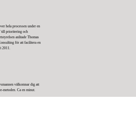
över hela processen under en
till prioritering och
rtstyrelsen anlitade Thomas
ulting för att facilitera en
ri 2011.
smannen välkomnar dig att
e-metoden. Ca en minut.