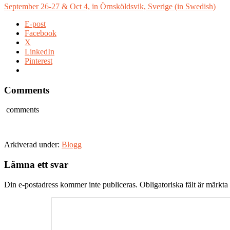
September 26-27 & Oct 4, in Örnsköldsvik, Sverige (in Swedish)
E-post
Facebook
X
LinkedIn
Pinterest
Comments
comments
Arkiverad under:
Blogg
Läsarkommentarer
Lämna ett svar
Din e-postadress kommer inte publiceras.
Obligatoriska fält är märkta