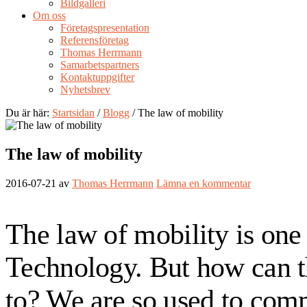
Bildgalleri
Om oss
Företagspresentation
Referensföretag
Thomas Herrmann
Samarbetspartners
Kontaktuppgifter
Nyhetsbrev
Du är här:
Startsidan
/
Blogg
/ The law of mobility
The law of mobility
2016-07-21
av
Thomas Herrmann
Lämna en kommentar
The law of mobility is one
Technology. But how can 
to? We are so used to comma