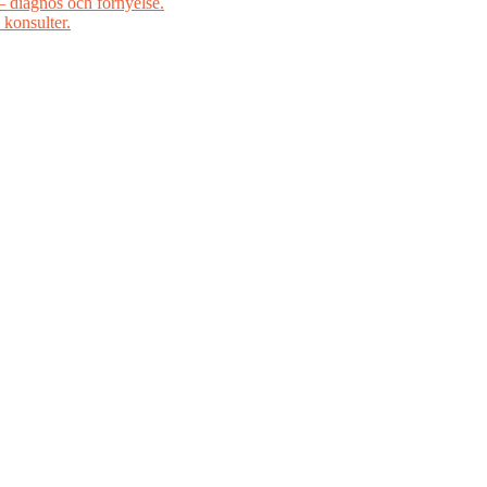
– diagnos och förnyelse.
 konsulter.