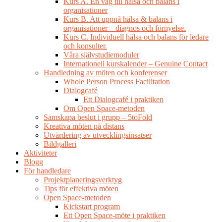
Kurs A. En väg till hälsa och balans i
organisationer
Kurs B. Att uppnå hälsa & balans i
organisationer – diagnos och förnyelse.
Kurs C. Individuell hälsa och balans för ledare
och konsulter.
Våra självstudiemoduler
Internationell kurskalender – Genuine Contact
Handledning av möten och konferenser
Whole Person Process Facilitation
Dialogcafé
Ett Dialogcafé i praktiken
Om Open Space-metoden
Samskapa beslut i grupp – 5toFold
Kreativa möten på distans
Utvärdering av utvecklingsinsatser
Bildgalleri
Aktiviteter
Blogg
För handledare
Projektplaneringsverktyg
Tips för effektiva möten
Open Space-metoden
Kickstart program
Ett Open Space-möte i praktiken