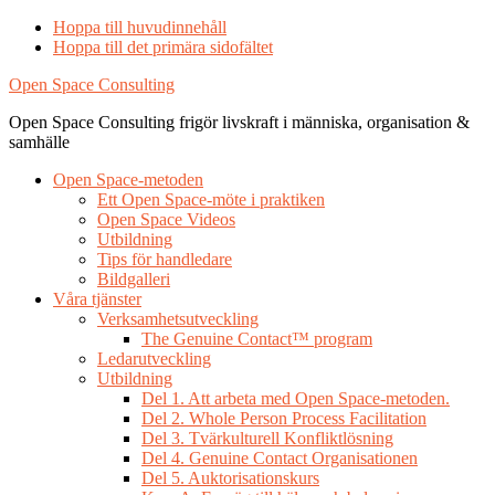
Hoppa till huvudinnehåll
Hoppa till det primära sidofältet
Open Space Consulting
Open Space Consulting frigör livskraft i människa, organisation &
samhälle
Open Space-metoden
Ett Open Space-möte i praktiken
Open Space Videos
Utbildning
Tips för handledare
Bildgalleri
Våra tjänster
Verksamhetsutveckling
The Genuine Contact™ program
Ledarutveckling
Utbildning
Del 1. Att arbeta med Open Space-metoden.
Del 2. Whole Person Process Facilitation
Del 3. Tvärkulturell Konfliktlösning
Del 4. Genuine Contact Organisationen
Del 5. Auktorisationskurs