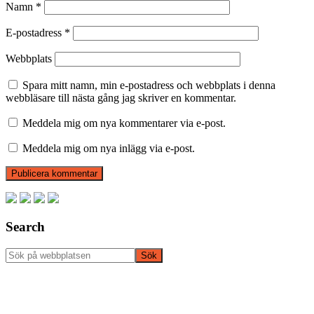
Namn
*
E-postadress
*
Webbplats
Spara mitt namn, min e-postadress och webbplats i denna
webbläsare till nästa gång jag skriver en kommentar.
Meddela mig om nya kommentarer via e-post.
Meddela mig om nya inlägg via e-post.
Primärt
sidofält
Search
Sök
på
webbplatsen