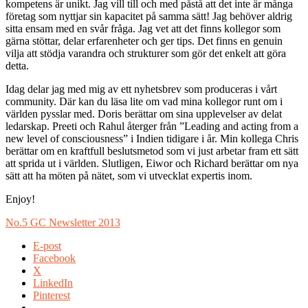
kompetens är unikt. Jag vill till och med påstå att det inte är många
företag som nyttjar sin kapacitet på samma sätt! Jag behöver aldrig
sitta ensam med en svår fråga. Jag vet att det finns kollegor som
gärna stöttar, delar erfarenheter och ger tips. Det finns en genuin
vilja att stödja varandra och strukturer som gör det enkelt att göra
detta.
Idag delar jag med mig av ett nyhetsbrev som produceras i vårt
community. Där kan du läsa lite om vad mina kollegor runt om i
världen pysslar med. Doris berättar om sina upplevelser av delat
ledarskap. Preeti och Rahul återger från ”Leading and acting from a
new level of consciousness” i Indien tidigare i år. Min kollega Chris
berättar om en kraftfull beslutsmetod som vi just arbetar fram ett sätt
att sprida ut i världen. Slutligen, Eiwor och Richard berättar om nya
sätt att ha möten på nätet, som vi utvecklat expertis inom.
Enjoy!
No.5 GC Newsletter 2013
E-post
Facebook
X
LinkedIn
Pinterest