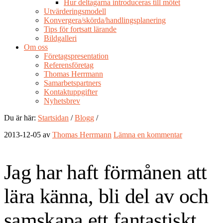
Hur deltagarna introduceras till mötet
Utvärderingsmodell
Konvergera/skörda/handlingsplanering
Tips för fortsatt lärande
Bildgalleri
Om oss
Företagspresentation
Referensföretag
Thomas Herrmann
Samarbetspartners
Kontaktuppgifter
Nyhetsbrev
Du är här:
Startsidan
/
Blogg
/
2013-12-05
av
Thomas Herrmann
Lämna en kommentar
Jag har haft förmånen att
lära känna, bli del av och
samskapa ett fantastiskt