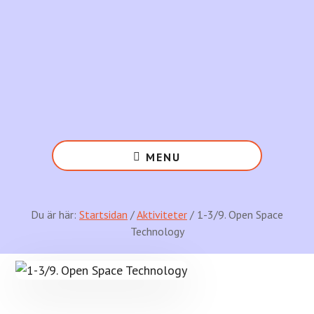
Hoppa
Hoppa
till
till
huvudinnehåll
det
primära
sidofältet
Open
Space
MENU
Consulting
frigör
livskraft
Du är här:
Startsidan
/
Aktiviteter
/ 1-3/9. Open Space
i
Technology
människa,
organisation
&
samhälle