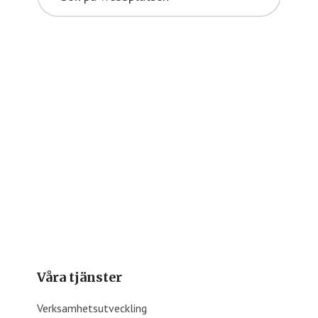
webbplatsen
Våra tjänster
Verksamhetsutveckling