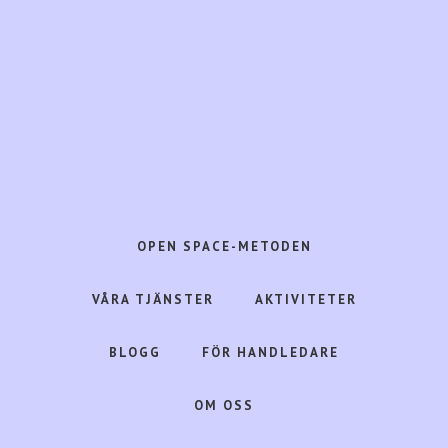
Hoppa
Hoppa
till
till
huvudinnehåll
det
primära
sidofältet
Open
Space
Consulting
OPEN SPACE-METODEN
frigör
livskraft
VÅRA TJÄNSTER
AKTIVITETER
i
människa,
BLOGG
FÖR HANDLEDARE
organisation
&
OM OSS
samhälle