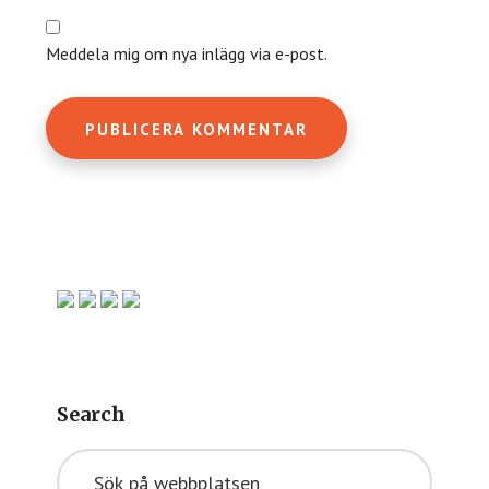
Meddela mig om nya inlägg via e-post.
Primärt
sidofält
Search
Sök
på