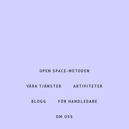
Hoppa
Hoppa
till
till
huvudinnehåll
det
primära
sidofältet
Open
Space
Consulting
OPEN SPACE-METODEN
frigör
livskraft
VÅRA TJÄNSTER
AKTIVITETER
i
människa,
BLOGG
FÖR HANDLEDARE
organisation
&
OM OSS
samhälle