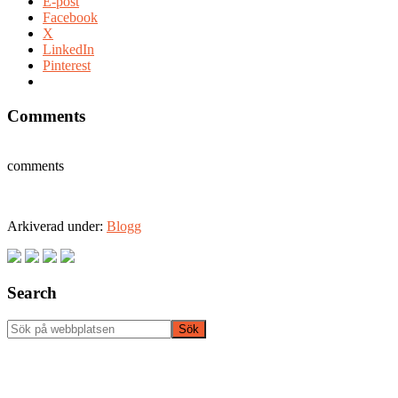
E-post
Facebook
X
LinkedIn
Pinterest
Comments
comments
Arkiverad under:
Blogg
Primärt
sidofält
Search
Sök
på
webbplatsen