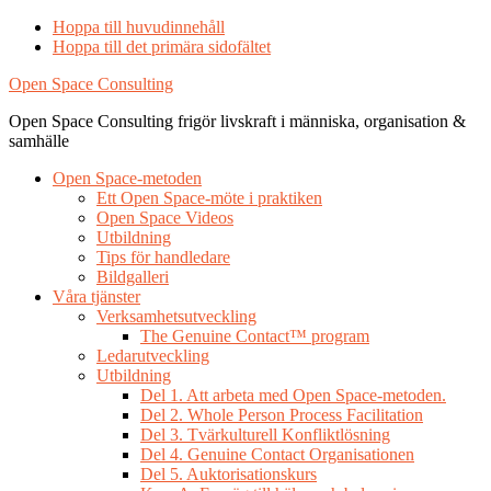
Hoppa till huvudinnehåll
Hoppa till det primära sidofältet
Open Space Consulting
Open Space Consulting frigör livskraft i människa, organisation &
samhälle
Open Space-metoden
Ett Open Space-möte i praktiken
Open Space Videos
Utbildning
Tips för handledare
Bildgalleri
Våra tjänster
Verksamhetsutveckling
The Genuine Contact™ program
Ledarutveckling
Utbildning
Del 1. Att arbeta med Open Space-metoden.
Del 2. Whole Person Process Facilitation
Del 3. Tvärkulturell Konfliktlösning
Del 4. Genuine Contact Organisationen
Del 5. Auktorisationskurs