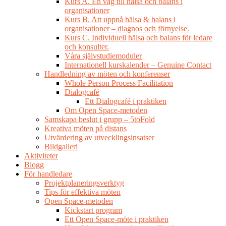
Kurs A. En väg till hälsa och balans i
organisationer
Kurs B. Att uppnå hälsa & balans i
organisationer – diagnos och förnyelse.
Kurs C. Individuell hälsa och balans för ledare
och konsulter.
Våra självstudiemoduler
Internationell kurskalender – Genuine Contact
Handledning av möten och konferenser
Whole Person Process Facilitation
Dialogcafé
Ett Dialogcafé i praktiken
Om Open Space-metoden
Samskapa beslut i grupp – 5toFold
Kreativa möten på distans
Utvärdering av utvecklingsinsatser
Bildgalleri
Aktiviteter
Blogg
För handledare
Projektplaneringsverktyg
Tips för effektiva möten
Open Space-metoden
Kickstart program
Ett Open Space-möte i praktiken